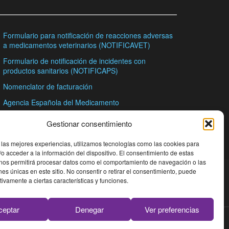
Formulario para notificación de reacciones adversas
a medicamentos veterinarios (NOTIFICAVET)
Formulario de notificación de incidentes con
productos sanitarios (NOTIFICAPS)
Nomenclator de facturación
Agencia Española del Medicamento
Consejo General de Colegios Oficiales de
Gestionar consentimiento
Farmacéuticos
 las mejores experiencias, utilizamos tecnologías como las cookies para
o acceder a la información del dispositivo. El consentimiento de estas
 nos permitirá procesar datos como el comportamiento de navegación o las
ones únicas en este sitio. No consentir o retirar el consentimiento, puede
tivamente a ciertas características y funciones.
ceptar
Denegar
Ver preferencias