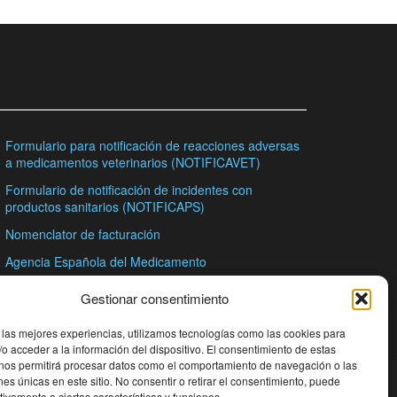
Formulario para notificación de reacciones adversas
a medicamentos veterinarios (NOTIFICAVET)
Formulario de notificación de incidentes con
productos sanitarios (NOTIFICAPS)
Nomenclator de facturación
Agencia Española del Medicamento
Consejo General de Colegios Oficiales de
Gestionar consentimiento
Farmacéuticos
 las mejores experiencias, utilizamos tecnologías como las cookies para
o acceder a la información del dispositivo. El consentimiento de estas
 nos permitirá procesar datos como el comportamiento de navegación o las
ones únicas en este sitio. No consentir o retirar el consentimiento, puede
tivamente a ciertas características y funciones.