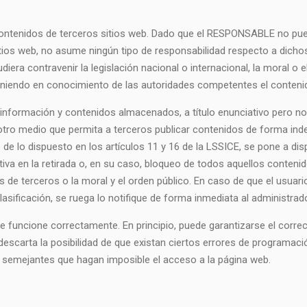
 a contenidos de terceros sitios web. Dado que el RESPONSABLE no pu
itios web, no asume ningún tipo de responsabilidad respecto a dicho
iera contravenir la legislación nacional o internacional, la moral o e
 poniendo en conocimiento de las autoridades competentes el conteni
formación y contenidos almacenados, a título enunciativo pero no l
 otro medio que permita a terceros publicar contenidos de forma ind
 lo dispuesto en los artículos 11 y 16 de la LSSICE, se pone a disp
va en la retirada o, en su caso, bloqueo de todos aquellos contenid
os de terceros o la moral y el orden público. En caso de que el usuari
asificación, se ruega lo notifique de forma inmediata al administrado
e funcione correctamente. En principio, puede garantizarse el corre
escarta la posibilidad de que existan ciertos errores de programac
s semejantes que hagan imposible el acceso a la página web.