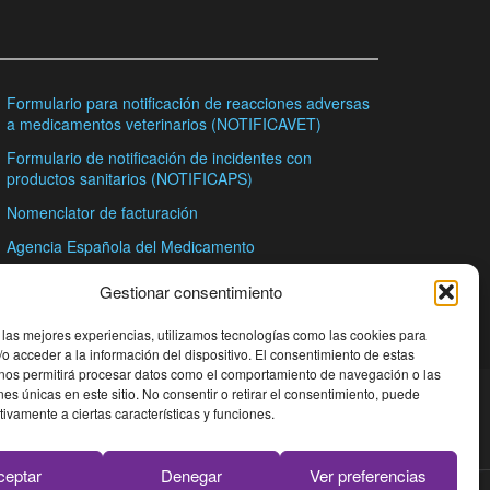
Formulario para notificación de reacciones adversas
a medicamentos veterinarios (NOTIFICAVET)
Formulario de notificación de incidentes con
productos sanitarios (NOTIFICAPS)
Nomenclator de facturación
Agencia Española del Medicamento
Consejo General de Colegios Oficiales de
Gestionar consentimiento
Farmacéuticos
 las mejores experiencias, utilizamos tecnologías como las cookies para
o acceder a la información del dispositivo. El consentimiento de estas
 nos permitirá procesar datos como el comportamiento de navegación o las
ones únicas en este sitio. No consentir o retirar el consentimiento, puede
tivamente a ciertas características y funciones.
ceptar
Denegar
Ver preferencias