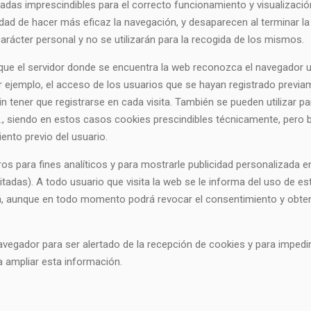
s imprescindibles para el correcto funcionamiento y visualización d
idad de hacer más eficaz la navegación, y desaparecen al terminar la
rácter personal y no se utilizarán para la recogida de los mismos.
ue el servidor donde se encuentra la web reconozca el navegador uti
r ejemplo, el acceso de los usuarios que se hayan registrado previa
 tener que registrarse en cada visita. También se pueden utilizar par
., siendo en estos casos cookies prescindibles técnicamente, pero b
iento previo del usuario.
ros para fines analíticos y para mostrarle publicidad personalizada e
itadas). A todo usuario que visita la web se le informa del uso de es
rá, aunque en todo momento podrá revocar el consentimiento y obt
 navegador para ser alertado de la recepción de cookies y para impedir
a ampliar esta información.