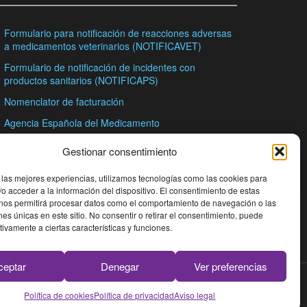
Formulario para notificación de reacciones adversas
a medicamentos veterinarios (NOTIFICAVET)
Formulario de notificación de incidentes con
productos sanitarios (NOTIFICAPS)
Nomenclator de facturación
Agencia Española del Medicamento
Consejo General de Colegios Oficiales de
Gestionar consentimiento
Farmacéuticos
 las mejores experiencias, utilizamos tecnologías como las cookies para
o acceder a la información del dispositivo. El consentimiento de estas
 nos permitirá procesar datos como el comportamiento de navegación o las
ones únicas en este sitio. No consentir o retirar el consentimiento, puede
tivamente a ciertas características y funciones.
ceptar
Denegar
Ver preferencias
Política de cookies
Política de privacidad
Aviso legal
os todos los derechos